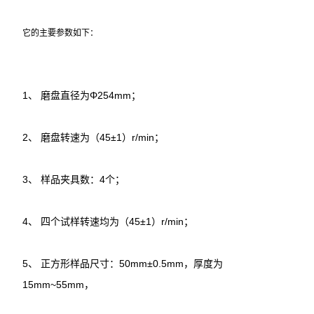
耐火材料保温材料检测仪
它的主要参数如下：
石墨炭素检测仪
型砂型壳铸造仪器
1、 磨盘直径为Φ254mm；
实验电炉
2、 磨盘转速为（45±1）r/min；
实验室制样及研磨设备
3、 样品夹具数：4个；
混凝土、岩土检测仪
4、 四个试样转速均为（45±1）r/min；
直读式透气性测定仪
震摆式筛砂机
5、 正方形样品尺寸：50mm±0.5mm，厚度为
15mm~55mm，