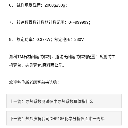
6、 试样承受载荷：2000g±50g；
7、 转速预置数计数器计数范围：0～999999；
8、 额定功率：0.37kW；额定电压：380V
湘科TM石材耐磨试验机，道瑞氏耐磨试验机配置：含测试主
机壹台，夹具壹套,磨料两公斤。
欢迎各位新老顾客前来选购！
导热系数测试仪中导热系数具体指什么
上一篇：
热烈庆祝我司DHF186化学分析仪面市一周年
下一篇：