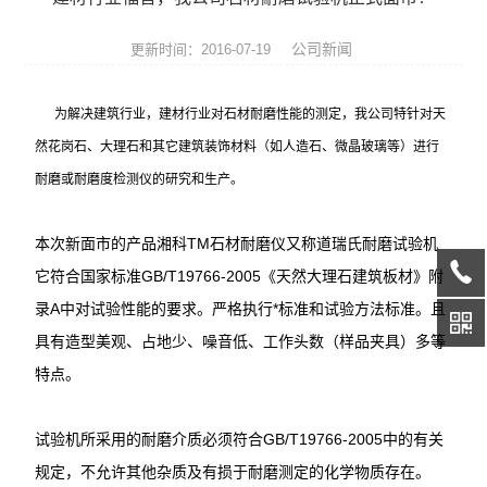
热膨胀仪
公司新闻
更新时间：2016-07-19
硅酸盐成分分析仪
为解决建筑行业，建材行业对石材耐磨性能的测定，我公司特针对天
元素分析仪
然花岗石、大理石和其它建筑装饰材料（如人造石、微晶玻璃等）进行
数显式抗折仪
耐磨或耐磨度检测仪的研究和生产。
耐火材料检测仪器
本次新面市的产品湘科TM石材耐磨仪又称道瑞氏耐磨试验机
快速升温电炉
它符合国家标准GB/T19766-2005《天然大理石建筑板材》附
录A中对试验性能的要求。严格执行*标准和试验方法标准。且
陶瓷仪器设备
具有造型美观、占地少、噪音低、工作头数（样品夹具）多等
特点。
多孔陶瓷工程陶瓷试验仪
无机非金属材料理化试验仪
试验机所采用的耐磨介质必须符合GB/T19766-2005中的有关
规定，不允许其他杂质及有损于耐磨测定的化学物质存在。
玻璃检测仪器