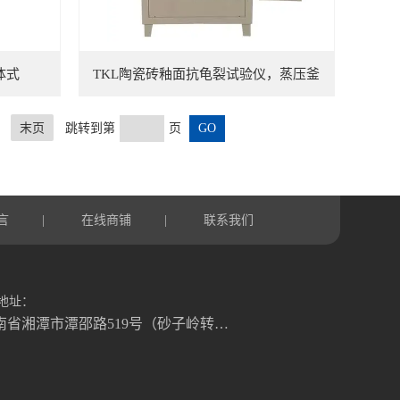
体式
TKL陶瓷砖釉面抗龟裂试验仪，蒸压釜
末页
跳转到第
页
言
在线商铺
联系我们
|
|
地址：
湖南省湘潭市潭邵路519号（砂子岭转盘往湘乡方向1.2公里）