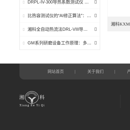
DRPL-IV-300导热系数测试仪 （防护平板热流计法）
比热容测试仪的“AI修正算法”：如何消除温度梯度误差，提升数据重复性？
湘科KXM
湘科全自动热流法DRL-VIII导热系数仪应用广泛
GM系列研磨设备工作原理：多级剪切与精密研磨的协同之道
网站首页
关于我们
|
|